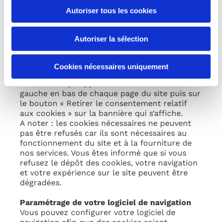
« Accepter tout » figurant sur le bandeau
Autoriser tous les cookies
- Vous n’acceptez que le dépôt de cookies
nécessaires au fonctionnement du service en
cliquant sur le bouton « Accepter la sélection
Autoriser la sélection
» dans le bandeau
Vous pouvez à tout moment accepter ou
Cookies nécessaires uniquement
refuser les cookies en cliquant sur le bouton
« Cookies » qui apparait dans le coin inférieur
gauche en bas de chaque page du site puis sur
le bouton « Retirer le consentement relatif
aux cookies » sur la bannière qui s’affiche.
A noter : les cookies nécessaires ne peuvent
pas être refusés car ils sont nécessaires au
fonctionnement du site et à la fourniture de
nos services. Vous êtes informé que si vous
refusez le dépôt des cookies, votre navigation
et votre expérience sur le site peuvent être
dégradées.
Paramétrage de votre logiciel de navigation
Vous pouvez configurer votre logiciel de