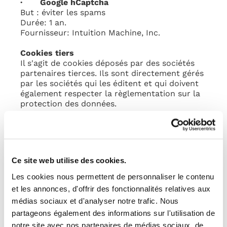
· Google hCaptcha
But : éviter les spams
Durée: 1 an.
Fournisseur: Intuition Machine, Inc.
Cookies tiers
Il s'agit de cookies déposés par des sociétés
partenaires tierces. Ils sont directement gérés
par les sociétés qui les éditent et qui doivent
également respecter la règlementation sur la
protection des données.
· ga
But : Enregistrer un identifiant unique utilisé
pour générer des données statistiques sur la
façon dont le visiteur utilise le site internet.
Ce site web utilise des cookies.
Durée : 1 an.
Fournisseur : Google.
Les cookies nous permettent de personnaliser le contenu
et les annonces, d'offrir des fonctionnalités relatives aux
· gid
médias sociaux et d'analyser notre trafic. Nous
But : Enregistrer un identifiant unique utilisé
partageons également des informations sur l'utilisation de
pour générer des données statistiques sur la
façon dont le visiteur utilise le site internet.
notre site avec nos partenaires de médias sociaux, de